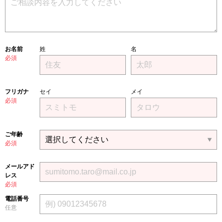
お名前
姓
名
必須
フリガナ
セイ
メイ
必須
ご年齢
必須
メールアド
レス
必須
電話番号
任意