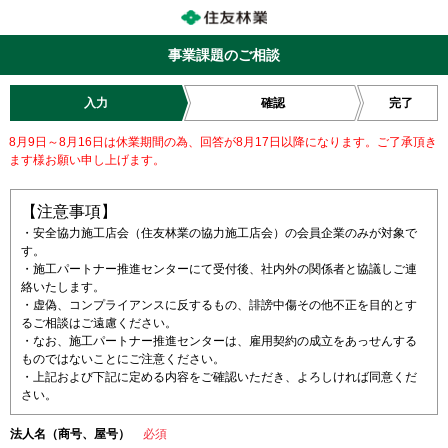
事業課題のご相談
入力
確認
完了
8月9日～8月16日は休業期間の為、回答が8月17日以降になります。ご了承頂き
ます様お願い申し上げます。
【注意事項】
・安全協力施工店会（住友林業の協力施工店会）の会員企業のみが対象で
す。
・施工パートナー推進センターにて受付後、社内外の関係者と協議しご連
絡いたします。
・虚偽、コンプライアンスに反するもの、誹謗中傷その他不正を目的とす
るご相談はご遠慮ください。
・なお、施工パートナー推進センターは、雇用契約の成立をあっせんする
ものではないことにご注意ください。
・上記および下記に定める内容をご確認いただき、よろしければ同意くだ
さい。
法人名（商号、屋号）
必須