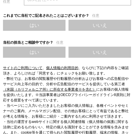
任意
これまでに当社でご記名されたことはございますか？
任意
はい
いいえ
当社の担当とご相談中ですか？
任意
はい
いいえ
サイトのご利用について
、
個人情報の利用目的
、
ならびに下記の内容をご確認
頂き、よろしければ「同意する」にチェックをお願い致します。
・弊社では、お客様の閲覧履歴や行動履歴の分析およびお客様への広告配信や
サービス向上等の目的で、分析や広告配信のサービスを提供している第三者
（米国（カリフォルニア州）に所在する事業者※を含む）
にお客様の個人情報
を提供いたします。※当該事業者はOECDプライバシーガイドライン8原則に対
応する措置をすべて講じています。
・当ページにご入力いただきましたお客様の個人情報は、各種イベントやセミ
ナーのご案内、メールマガジン配信、その他お客様にとって有益であると弊社
が考える情報を、お客様にご紹介・ご案内するために利用させて頂きます。
・当社の運営するwebサイトに関する個人関連情報（個人情報の保護に関する
法律に定めるものをいい、特定の個人を識別することができる情報を含みませ
ん。また、cookie等を通じて得られた閲覧履歴や行動履歴、端末の情報、ネッ