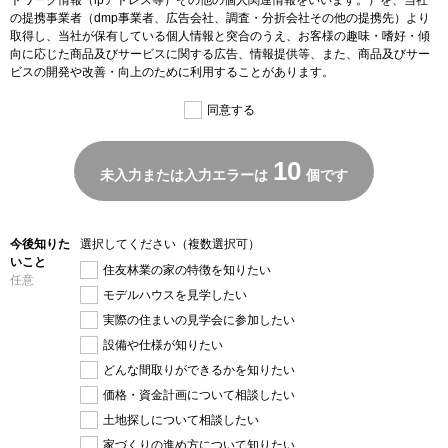
トワーク情報（ipアドレス等）その他の個人関連情報をいいます。）を、当社
の提携事業者（dmp事業者、広告会社、調査・分折会社その他の提携先）より
取得し、当社が保有している個人情報と突合のうえ、お客様の趣味・嗜好・傾
向に応じた商品及びサービスに関する広告、情報提供等、また、商品及びサー
ビスの開発や改善・向上のために利用することがあります。
同意する
10
未入力または入力エラーは
個です
今後知りた
選択してください（複数選択可）
いこと
住友林業の家の特徴を知りたい
任意
モデルハウスを見学したい
実際の住まいの見学会に参加したい
設備や仕様が知りたい
どんな間取りができるかを知りたい
価格・資金計画について相談したい
土地探しについて相談したい
家づくりの進め方について知りたい