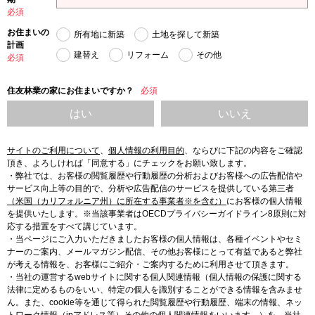
必須
お住まいの
所有地に新築
土地を探して新築
計画
建替え
リフォーム
その他
必須
住友林業の家にお住まいですか？
必須
はい
いいえ
サイトのご利用について
、
個人情報の利用目的
、
ならびに下記の内容をご確認
頂き、よろしければ「同意する」にチェックをお願い致します。
・弊社では、お客様の閲覧履歴や行動履歴の分析およびお客様への広告配信や
サービス向上等の目的で、分析や広告配信のサービスを提供している第三者
（米国（カリフォルニア州）に所在する事業者※を含む）
にお客様の個人情報
を提供いたします。※当該事業者はOECDプライバシーガイドライン8原則に対
応する措置をすべて講じています。
・当ページにご入力いただきましたお客様の個人情報は、各種イベントやセミ
ナーのご案内、メールマガジン配信、その他お客様にとって有益であると弊社
が考える情報を、お客様にご紹介・ご案内するために利用させて頂きます。
・当社の運営するwebサイトに関する個人関連情報（個人情報の保護に関する
法律に定めるものをいい、特定の個人を識別することができる情報を含みませ
ん。また、cookie等を通じて得られた閲覧履歴や行動履歴、端末の情報、ネッ