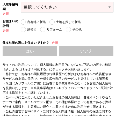
入居希望時
期
必須
お住まいの
所有地に新築
土地を探して新築
計画
建替え
リフォーム
その他
必須
住友林業の家にお住まいですか？
必須
はい
いいえ
サイトのご利用について
、
個人情報の利用目的
、
ならびに下記の内容をご確認
頂き、よろしければ「同意する」にチェックをお願い致します。
・弊社では、お客様の閲覧履歴や行動履歴の分析およびお客様への広告配信や
サービス向上等の目的で、分析や広告配信のサービスを提供している第三者
（米国（カリフォルニア州）に所在する事業者※を含む）
にお客様の個人情報
を提供いたします。※当該事業者はOECDプライバシーガイドライン8原則に対
応する措置をすべて講じています。
・当ページにご入力いただきましたお客様の個人情報は、各種イベントやセミ
ナーのご案内、メールマガジン配信、その他お客様にとって有益であると弊社
が考える情報を、お客様にご紹介・ご案内するために利用させて頂きます。
・当社の運営するwebサイトに関する個人関連情報（個人情報の保護に関する