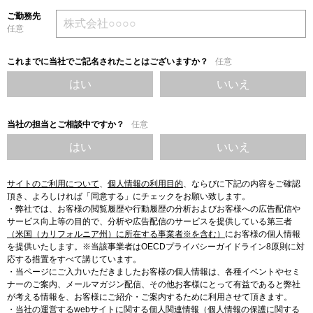
ご勤務先
任意
これまでに当社でご記名されたことはございますか？
任意
はい
いいえ
当社の担当とご相談中ですか？
任意
はい
いいえ
サイトのご利用について
、
個人情報の利用目的
、
ならびに下記の内容をご確認
頂き、よろしければ「同意する」にチェックをお願い致します。
・弊社では、お客様の閲覧履歴や行動履歴の分析およびお客様への広告配信や
サービス向上等の目的で、分析や広告配信のサービスを提供している第三者
（米国（カリフォルニア州）に所在する事業者※を含む）
にお客様の個人情報
を提供いたします。※当該事業者はOECDプライバシーガイドライン8原則に対
応する措置をすべて講じています。
・当ページにご入力いただきましたお客様の個人情報は、各種イベントやセミ
ナーのご案内、メールマガジン配信、その他お客様にとって有益であると弊社
が考える情報を、お客様にご紹介・ご案内するために利用させて頂きます。
・当社の運営するwebサイトに関する個人関連情報（個人情報の保護に関する