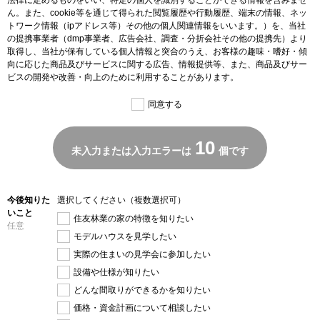
法律に定めるものをいい、特定の個人を識別することができる情報を含みませ
ん。また、cookie等を通じて得られた閲覧履歴や行動履歴、端末の情報、ネッ
トワーク情報（ipアドレス等）その他の個人関連情報をいいます。）を、当社
の提携事業者（dmp事業者、広告会社、調査・分折会社その他の提携先）より
取得し、当社が保有している個人情報と突合のうえ、お客様の趣味・嗜好・傾
向に応じた商品及びサービスに関する広告、情報提供等、また、商品及びサー
ビスの開発や改善・向上のために利用することがあります。
同意する
10
未入力または入力エラーは
個です
今後知りた
選択してください（複数選択可）
いこと
住友林業の家の特徴を知りたい
任意
モデルハウスを見学したい
実際の住まいの見学会に参加したい
設備や仕様が知りたい
どんな間取りができるかを知りたい
価格・資金計画について相談したい