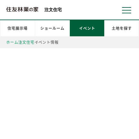
北海道・東北 北関東 首都圏 北陸・甲信越 東海 近畿 中国 四国
注文住宅
住宅展示場
ショールーム
イベント
土地を探す
ホーム
注文住宅
イベント情報
住友林業の
イベント情報
イベントを都道府県・エリア
でお探しいただけます。