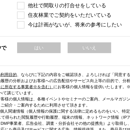
他社で間取りの打合せをしている
住友林業でご契約をいただいている
今は計画がないが、将来の参考にしたい
中で
はい
いいえ
の利用目的
、
ならびに下記の内容をご確認頂き、よろしければ「同意す
動履歴の分析およびお客様への広告配信やサービス向上等の目的で、分
）に所在する事業者※を含む）
にお客様の個人情報を提供いたします。※
べて講じています。
お客様の個人情報は、各種イベントやセミナーのご案内、メールマガジ
にご紹介・ご案内するために利用させて頂きます。
る個人関連情報（個人情報の保護に関する法律に定めるものをいい、特
を通じて得られた閲覧履歴や行動履歴、端末の情報、ネットワーク情報（I
DMP事業者、広告会社、調査・分折会社その他の提携先）より取得し
に応じた商品及びサービスに関する広告、情報提供等、また、商品及び