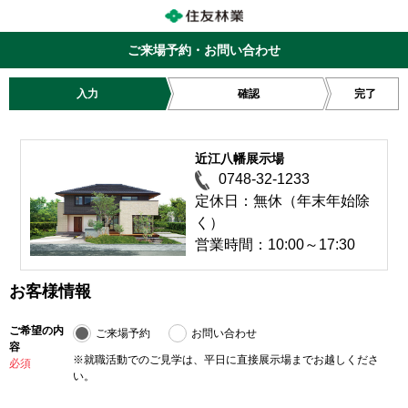
ご来場予約・お問い合わせ
入力
確認
完了
近江八幡展示場
0748-32-1233
定休日：無休（年末年始除
く）
営業時間：10:00～17:30
お客様情報
ご希望の内
ご来場予約
お問い合わせ
容
※就職活動でのご見学は、平日に直接展示場までお越しくださ
必須
い。