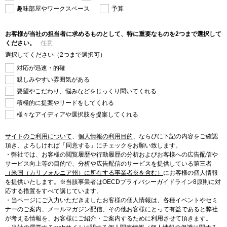
趣味部屋やワークスペース
予算
お客様が当社の担当者に求めるものとして、特に重要なものを2つまで選択して
ください。
任意
選択してください（2つまで選択可）
対応が迅速・的確
親しみやすい雰囲気がある
要望やこだわり、悩みなどをじっくり聞いてくれる
積極的に提案やリードをしてくれる
様々なアイディアや選択肢を提案してくれる
サイトのご利用について
、
個人情報の利用目的
、
ならびに下記の内容をご確認
頂き、よろしければ「同意する」にチェックをお願い致します。
・弊社では、お客様の閲覧履歴や行動履歴の分析およびお客様への広告配信や
サービス向上等の目的で、分析や広告配信のサービスを提供している第三者
（米国（カリフォルニア州）に所在する事業者※を含む）
にお客様の個人情報
を提供いたします。※当該事業者はOECDプライバシーガイドライン8原則に対
応する措置をすべて講じています。
・当ページにご入力いただきましたお客様の個人情報は、各種イベントやセミ
ナーのご案内、メールマガジン配信、その他お客様にとって有益であると弊社
が考える情報を、お客様にご紹介・ご案内するために利用させて頂きます。