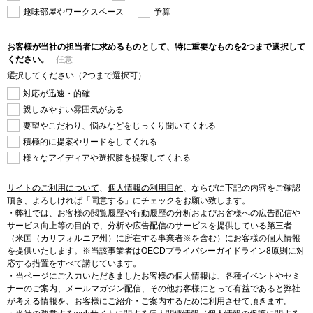
趣味部屋やワークスペース
予算
お客様が当社の担当者に求めるものとして、特に重要なものを2つまで選択して
ください。
任意
選択してください（2つまで選択可）
対応が迅速・的確
親しみやすい雰囲気がある
要望やこだわり、悩みなどをじっくり聞いてくれる
積極的に提案やリードをしてくれる
様々なアイディアや選択肢を提案してくれる
サイトのご利用について
、
個人情報の利用目的
、
ならびに下記の内容をご確認
頂き、よろしければ「同意する」にチェックをお願い致します。
・弊社では、お客様の閲覧履歴や行動履歴の分析およびお客様への広告配信や
サービス向上等の目的で、分析や広告配信のサービスを提供している第三者
（米国（カリフォルニア州）に所在する事業者※を含む）
にお客様の個人情報
を提供いたします。※当該事業者はOECDプライバシーガイドライン8原則に対
応する措置をすべて講じています。
・当ページにご入力いただきましたお客様の個人情報は、各種イベントやセミ
ナーのご案内、メールマガジン配信、その他お客様にとって有益であると弊社
が考える情報を、お客様にご紹介・ご案内するために利用させて頂きます。