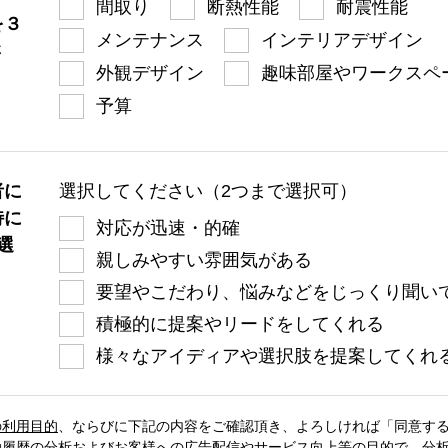
間取り
断熱性能
耐震性能
を３
メンテナンス
インテリアデザイン
さ
外観デザイン
趣味部屋やワークスペ
予算
者に
選択してください（2つまで選択可）
特に
対応が迅速・的確
選
親しみやすい雰囲気がある
要望やこだわり、悩みなどをじっくり聞い
積極的に提案やリードをしてくれる
様々なアイディアや選択肢を提案してくれ
の利用目的
、
ならびに下記の内容をご確認頂き、よろしければ「同意す
動履歴の分析およびお客様への広告配信やサービス向上等の目的で、分