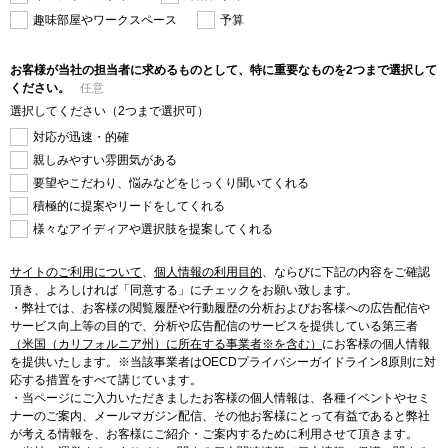
趣味部屋やワークスペース
予算
お客様が当社の担当者に求めるものとして、特に重要なものを2つまで選択して
ください。
任意
選択してください（2つまで選択可）
対応が迅速・的確
親しみやすい雰囲気がある
要望やこだわり、悩みなどをじっくり聞いてくれる
積極的に提案やリードをしてくれる
様々なアイディアや選択肢を提案してくれる
サイトのご利用について
、
個人情報の利用目的
、
ならびに下記の内容をご確認
頂き、よろしければ「同意する」にチェックをお願い致します。
・弊社では、お客様の閲覧履歴や行動履歴の分析およびお客様への広告配信や
サービス向上等の目的で、分析や広告配信のサービスを提供している第三者
（米国（カリフォルニア州）に所在する事業者※を含む）
にお客様の個人情報
を提供いたします。※当該事業者はOECDプライバシーガイドライン8原則に対
応する措置をすべて講じています。
・当ページにご入力いただきましたお客様の個人情報は、各種イベントやセミ
ナーのご案内、メールマガジン配信、その他お客様にとって有益であると弊社
が考える情報を、お客様にご紹介・ご案内するために利用させて頂きます。