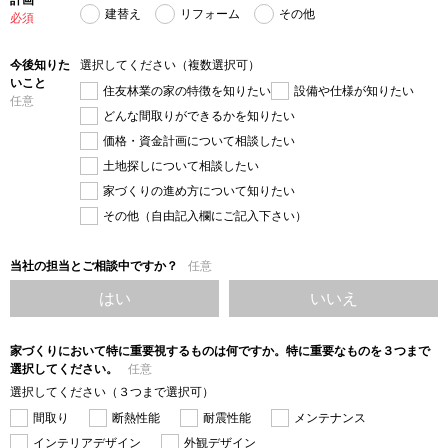
建替え
リフォーム
その他
必須
今後知りた
選択してください（複数選択可）
いこと
住友林業の家の特徴を知りたい
設備や仕様が知りたい
任意
どんな間取りができるかを知りたい
価格・資金計画について相談したい
土地探しについて相談したい
家づくりの進め方について知りたい
その他（自由記入欄にご記入下さい）
当社の担当とご相談中ですか？
任意
はい
いいえ
家づくりにおいて特に重要視するものは何ですか。特に重要なものを３つまで
選択してください。
任意
選択してください（３つまで選択可）
間取り
断熱性能
耐震性能
メンテナンス
インテリアデザイン
外観デザイン