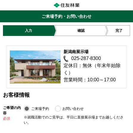
ご来場予約・お問い合わせ
入力
確認
完了
新潟南展示場
025-287-8300
定休日：無休（年末年始除
く）
営業時間：10:00～17:00
お客様情報
ご希望の内
ご来場予約
お問い合わせ
容
※就職活動でのご見学は、平日に直接展示場までお越しくださ
必須
い。