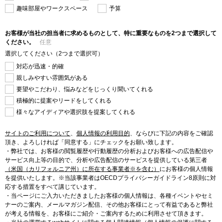
趣味部屋やワークスペース
予算
お客様が当社の担当者に求めるものとして、特に重要なものを2つまで選択して
ください。
任意
選択してください（2つまで選択可）
対応が迅速・的確
親しみやすい雰囲気がある
要望やこだわり、悩みなどをじっくり聞いてくれる
積極的に提案やリードをしてくれる
様々なアイディアや選択肢を提案してくれる
サイトのご利用について
、
個人情報の利用目的
、
ならびに下記の内容をご確認
頂き、よろしければ「同意する」にチェックをお願い致します。
・弊社では、お客様の閲覧履歴や行動履歴の分析およびお客様への広告配信や
サービス向上等の目的で、分析や広告配信のサービスを提供している第三者
（米国（カリフォルニア州）に所在する事業者※を含む）
にお客様の個人情報
を提供いたします。※当該事業者はOECDプライバシーガイドライン8原則に対
応する措置をすべて講じています。
・当ページにご入力いただきましたお客様の個人情報は、各種イベントやセミ
ナーのご案内、メールマガジン配信、その他お客様にとって有益であると弊社
が考える情報を、お客様にご紹介・ご案内するために利用させて頂きます。