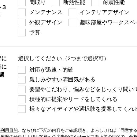
間取り
断熱性能
耐震性能
を３
メンテナンス
インテリアデザイン
さ
外観デザイン
趣味部屋やワークスペ
予算
者に
選択してください（2つまで選択可）
特に
対応が迅速・的確
選
親しみやすい雰囲気がある
要望やこだわり、悩みなどをじっくり聞い
積極的に提案やリードをしてくれる
様々なアイディアや選択肢を提案してくれ
の利用目的
、
ならびに下記の内容をご確認頂き、よろしければ「同意す
動履歴の分析およびお客様への広告配信やサービス向上等の目的で、分