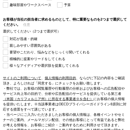
趣味部屋やワークスペース
予算
お客様が当社の担当者に求めるものとして、特に重要なものを2つまで選択して
ください。
任意
選択してください（2つまで選択可）
対応が迅速・的確
親しみやすい雰囲気がある
要望やこだわり、悩みなどをじっくり聞いてくれる
積極的に提案やリードをしてくれる
様々なアイディアや選択肢を提案してくれる
サイトのご利用について
、
個人情報の利用目的
、
ならびに下記の内容をご確認
頂き、よろしければ「同意する」にチェックをお願い致します。
・弊社では、お客様の閲覧履歴や行動履歴の分析およびお客様への広告配信や
サービス向上等の目的で、分析や広告配信のサービスを提供している第三者
（米国（カリフォルニア州）に所在する事業者※を含む）
にお客様の個人情報
を提供いたします。※当該事業者はOECDプライバシーガイドライン8原則に対
応する措置をすべて講じています。
・当ページにご入力いただきましたお客様の個人情報は、各種イベントやセミ
ナーのご案内、メールマガジン配信、その他お客様にとって有益であると弊社
が考える情報を、お客様にご紹介・ご案内するために利用させて頂きます。