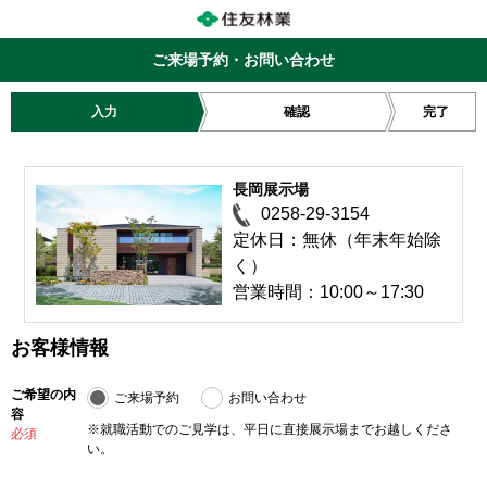
ご来場予約・お問い合わせ
入力
確認
完了
長岡展示場
0258-29-3154
定休日：無休（年末年始除
く）
営業時間：10:00～17:30
お客様情報
ご希望の内
ご来場予約
お問い合わせ
容
※就職活動でのご見学は、平日に直接展示場までお越しくださ
必須
い。