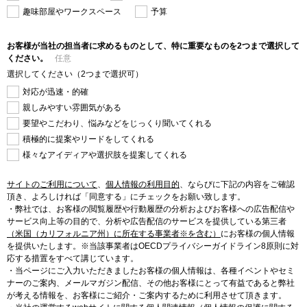
趣味部屋やワークスペース
予算
お客様が当社の担当者に求めるものとして、特に重要なものを2つまで選択して
ください。
任意
選択してください（2つまで選択可）
対応が迅速・的確
親しみやすい雰囲気がある
要望やこだわり、悩みなどをじっくり聞いてくれる
積極的に提案やリードをしてくれる
様々なアイディアや選択肢を提案してくれる
サイトのご利用について
、
個人情報の利用目的
、
ならびに下記の内容をご確認
頂き、よろしければ「同意する」にチェックをお願い致します。
・弊社では、お客様の閲覧履歴や行動履歴の分析およびお客様への広告配信や
サービス向上等の目的で、分析や広告配信のサービスを提供している第三者
（米国（カリフォルニア州）に所在する事業者※を含む）
にお客様の個人情報
を提供いたします。※当該事業者はOECDプライバシーガイドライン8原則に対
応する措置をすべて講じています。
・当ページにご入力いただきましたお客様の個人情報は、各種イベントやセミ
ナーのご案内、メールマガジン配信、その他お客様にとって有益であると弊社
が考える情報を、お客様にご紹介・ご案内するために利用させて頂きます。