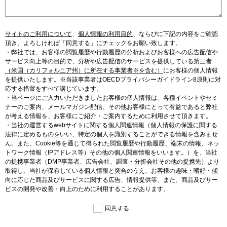
サイトのご利用について
、
個人情報の利用目的
、
ならびに下記の内容をご確認
頂き、よろしければ「同意する」にチェックをお願い致します。
・弊社では、お客様の閲覧履歴や行動履歴の分析およびお客様への広告配信や
サービス向上等の目的で、分析や広告配信のサービスを提供している第三者
（米国（カリフォルニア州）に所在する事業者※を含む）
にお客様の個人情報
を提供いたします。※当該事業者はOECDプライバシーガイドライン8原則に対
応する措置をすべて講じています。
・当ページにご入力いただきましたお客様の個人情報は、各種イベントやセミ
ナーのご案内、メールマガジン配信、その他お客様にとって有益であると弊社
が考える情報を、お客様にご紹介・ご案内するために利用させて頂きます。
・当社の運営するwebサイトに関する個人関連情報（個人情報の保護に関する
法律に定めるものをいい、特定の個人を識別することができる情報を含みませ
ん。また、Cookie等を通じて得られた閲覧履歴や行動履歴、端末の情報、ネッ
トワーク情報（IPアドレス等）その他の個人関連情報をいいます。）を、当社
の提携事業者（DMP事業者、広告会社、調査・分折会社その他の提携先）より
取得し、当社が保有している個人情報と突合のうえ、お客様の趣味・嗜好・傾
向に応じた商品及びサービスに関する広告、情報提供等、また、商品及びサー
ビスの開発や改善・向上のために利用することがあります。
同意する