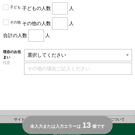
子ども
子どもの人数
人
その他
その他の人数
人
合計の人数
人
現在のお住
まい
任意
サイトのご利用について
個人情報の取り扱いについて
13
未入力または入力エラーは
個です
Copyright(C) SUMITOMO FORESTRY CO.,LTD.
All right reserved.