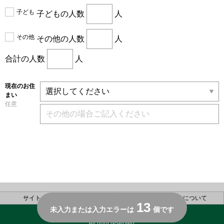
子ども
子どもの人数
人
その他
その他の人数
人
合計の人数
人
現在のお住
まい
任意
サイトのご利用について
個人情報の取り扱いについて
13
未入力または入力エラーは
個です
Copyright(C) SUMITOMO FORESTRY CO.,LTD.
All right reserved.