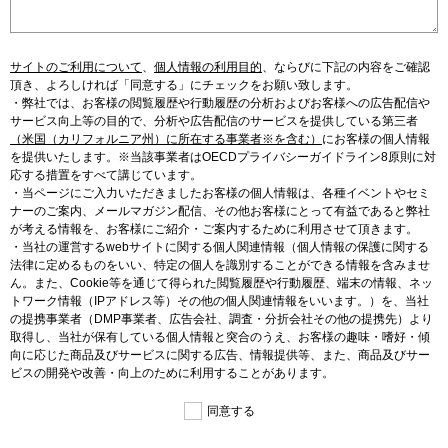
サイトのご利用について
、
個人情報の利用目的
、
ならびに下記の内容をご確認
頂き、よろしければ「同意する」にチェックをお願い致します。
・弊社では、お客様の閲覧履歴や行動履歴の分析およびお客様への広告配信や
サービス向上等の目的で、分析や広告配信のサービスを提供している第三者
（米国（カリフォルニア州）に所在する事業者※を含む）
にお客様の個人情報
を提供いたします。※当該事業者はOECDプライバシーガイドライン8原則に対
応する措置をすべて講じています。
・当ページにご入力いただきましたお客様の個人情報は、各種イベントやセミ
ナーのご案内、メールマガジン配信、その他お客様にとって有益であると弊社
が考える情報を、お客様にご紹介・ご案内するために利用させて頂きます。
・当社の運営するwebサイトに関する個人関連情報（個人情報の保護に関する
法律に定めるものをいい、特定の個人を識別することができる情報を含みませ
ん。また、Cookie等を通じて得られた閲覧履歴や行動履歴、端末の情報、ネッ
トワーク情報（IPアドレス等）その他の個人関連情報をいいます。）を、当社
の提携事業者（DMP事業者、広告会社、調査・分折会社その他の提携先）より
取得し、当社が保有している個人情報と突合のうえ、お客様の趣味・嗜好・傾
向に応じた商品及びサービスに関する広告、情報提供等、また、商品及びサー
ビスの開発や改善・向上のために利用することがあります。
同意する