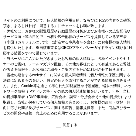
サイトのご利用について
、
個人情報の利用目的
、
ならびに下記の内容をご確認
頂き、よろしければ「同意する」にチェックをお願い致します。
・弊社では、お客様の閲覧履歴や行動履歴の分析およびお客様への広告配信や
サービス向上等の目的で、分析や広告配信のサービスを提供している第三者
（米国（カリフォルニア州）に所在する事業者※を含む）
にお客様の個人情報
を提供いたします。※当該事業者はOECDプライバシーガイドライン8原則に対
応する措置をすべて講じています。
・当ページにご入力いただきましたお客様の個人情報は、各種イベントやセミ
ナーのご案内、メールマガジン配信、その他お客様にとって有益であると弊社
が考える情報を、お客様にご紹介・ご案内するために利用させて頂きます。
・当社の運営するwebサイトに関する個人関連情報（個人情報の保護に関する
法律に定めるものをいい、特定の個人を識別することができる情報を含みませ
ん。また、Cookie等を通じて得られた閲覧履歴や行動履歴、端末の情報、ネッ
トワーク情報（IPアドレス等）その他の個人関連情報をいいます。）を、当社
の提携事業者（DMP事業者、広告会社、調査・分折会社その他の提携先）より
取得し、当社が保有している個人情報と突合のうえ、お客様の趣味・嗜好・傾
向に応じた商品及びサービスに関する広告、情報提供等、また、商品及びサー
ビスの開発や改善・向上のために利用することがあります。
同意する