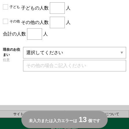
子ども
子どもの人数
人
その他
その他の人数
人
合計の人数
人
現在のお住
まい
任意
サイトのご利用について
個人情報の取り扱いについて
13
未入力または入力エラーは
個です
Copyright(C) SUMITOMO FORESTRY CO.,LTD.
All right reserved.