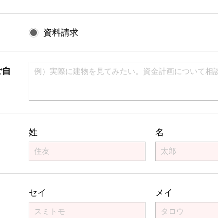
資料請求
ご自
）
姓
名
セイ
メイ