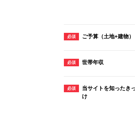
ご予算（土地+建物）
必須
世帯年収
必須
当サイトを知ったき
必須
け