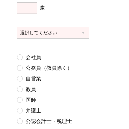
歳
会社員
公務員（教員除く）
自営業
教員
医師
弁護士
公認会計士・税理士