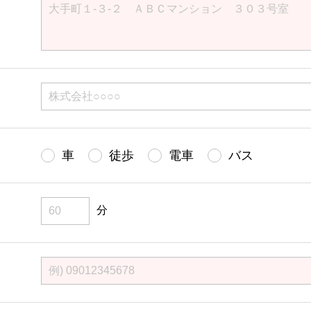
車
徒歩
電車
バス
分