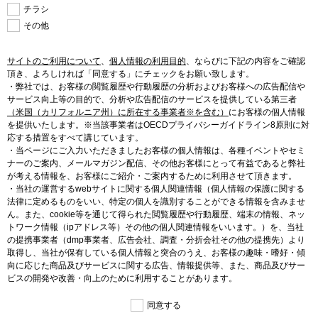
チラシ
その他
サイトのご利用について
、
個人情報の利用目的
、
ならびに下記の内容をご確認
頂き、よろしければ「同意する」にチェックをお願い致します。
・弊社では、お客様の閲覧履歴や行動履歴の分析およびお客様への広告配信や
サービス向上等の目的で、分析や広告配信のサービスを提供している第三者
（米国（カリフォルニア州）に所在する事業者※を含む）
にお客様の個人情報
を提供いたします。※当該事業者はOECDプライバシーガイドライン8原則に対
応する措置をすべて講じています。
・当ページにご入力いただきましたお客様の個人情報は、各種イベントやセミ
ナーのご案内、メールマガジン配信、その他お客様にとって有益であると弊社
が考える情報を、お客様にご紹介・ご案内するために利用させて頂きます。
・当社の運営するwebサイトに関する個人関連情報（個人情報の保護に関する
法律に定めるものをいい、特定の個人を識別することができる情報を含みませ
ん。また、cookie等を通じて得られた閲覧履歴や行動履歴、端末の情報、ネッ
トワーク情報（ipアドレス等）その他の個人関連情報をいいます。）を、当社
の提携事業者（dmp事業者、広告会社、調査・分折会社その他の提携先）より
取得し、当社が保有している個人情報と突合のうえ、お客様の趣味・嗜好・傾
向に応じた商品及びサービスに関する広告、情報提供等、また、商品及びサー
ビスの開発や改善・向上のために利用することがあります。
同意する