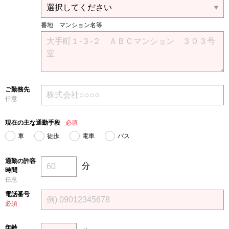
番地 マンション名等
ご勤務先
任意
現在の主な通勤手段
必須
車
徒歩
電車
バス
通勤の許容
分
時間
任意
電話番号
必須
年齢