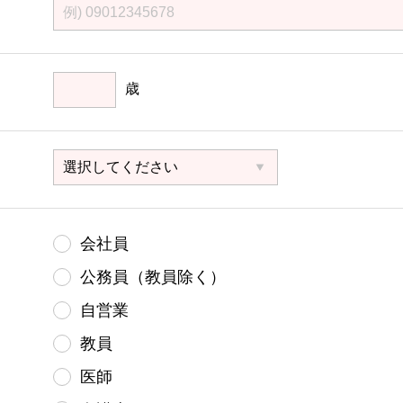
歳
会社員
公務員（教員除く）
自営業
教員
医師