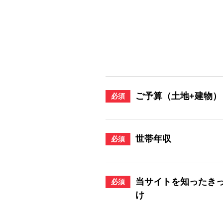
ご予算（土地+建物）
必須
世帯年収
必須
当サイトを知ったき
必須
け