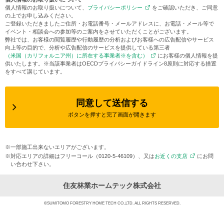
個人情報のお取り扱いについて、
プライバシーポリシー
をご確認いただき、ご同意
の上でお申し込みください。
ご登録いただきましたご住所・お電話番号・メールアドレスに、お電話・メール等で
イベント・相談会への参加等のご案内をさせていただくことがございます。
弊社では、お客様の閲覧履歴や行動履歴の分析およびお客様への広告配信やサービス
向上等の目的で、分析や広告配信のサービスを提供している第三者
（米国（カリフォルニア州）に所在する事業者※を含む）
にお客様の個人情報を提
供いたします。※当該事業者はOECDプライバシーガイドライン8原則に対応する措置
をすべて講じています。
同意して送信する
ボタンを押すと完了画面が開きます
※一部施工出来ないエリアがございます。
※対応エリアの詳細はフリーコール（0120-5-46109）、又は
お近くの支店
にお問
い合わせ下さい。
住友林業ホームテック株式会社
©SUMITOMO FORESTRY HOME TECH CO.,LTD. ALL RIGHTS RESERVED.