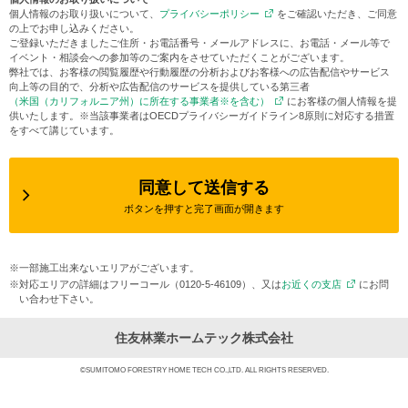
個人情報のお取り扱いについて、
プライバシーポリシー
をご確認いただき、ご同意
の上でお申し込みください。
ご登録いただきましたご住所・お電話番号・メールアドレスに、お電話・メール等で
イベント・相談会への参加等のご案内をさせていただくことがございます。
弊社では、お客様の閲覧履歴や行動履歴の分析およびお客様への広告配信やサービス
向上等の目的で、分析や広告配信のサービスを提供している第三者
（米国（カリフォルニア州）に所在する事業者※を含む）
にお客様の個人情報を提
供いたします。※当該事業者はOECDプライバシーガイドライン8原則に対応する措置
をすべて講じています。
同意して送信する
ボタンを押すと完了画面が開きます
※一部施工出来ないエリアがございます。
※対応エリアの詳細はフリーコール（0120-5-46109）、又は
お近くの支店
にお問
い合わせ下さい。
住友林業ホームテック株式会社
©SUMITOMO FORESTRY HOME TECH CO.,LTD. ALL RIGHTS RESERVED.